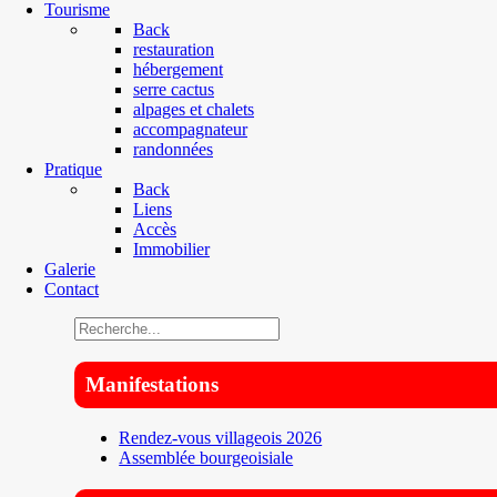
Tourisme
Back
restauration
hébergement
serre cactus
alpages et chalets
accompagnateur
randonnées
Pratique
Back
Liens
Accès
Immobilier
Galerie
Contact
Manifestations
Rendez-vous villageois 2026
Assemblée bourgeoisiale